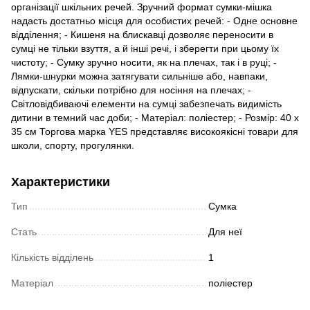
організації шкільних речей. Зручний формат сумки-мішка
надасть достатньо місця для особистих речей: - Одне основне
відділення; - Кишеня на блискавці дозволяє переносити в
сумці не тільки взуття, а й інші речі, і зберегти при цьому їх
чистоту; - Сумку зручно носити, як на плечах, так і в руці; -
Лямки-шнурки можна затягувати сильніше або, навпаки,
відпускати, скільки потрібно для носіння на плечах; -
Світловідбиваючі елементи на сумці забезпечать видимість
дитини в темний час доби; - Матеріал: поліестер; - Розмір: 40 х
35 см Торгова марка YES представляє високоякісні товари для
школи, спорту, прогулянки.
Характеристики
Тип
Сумка
Стать
Для неї
Кількість відділень
1
Матеріал
поліестер