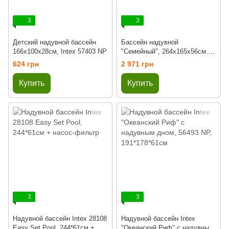
3
3
Детский надувной бассейн
Бассейн надувной
166х100х28см, Intex 57403 NP
"Семейный", 264x165x56см.,
780л., Intex 58497
624 грн
2 971 грн
Купить
Купить
3
3
Надувной бассейн Intex 28108
Надувной бассейн Intex
Easy Set Pool, 244*61см +
"Океанский Риф" с надувным