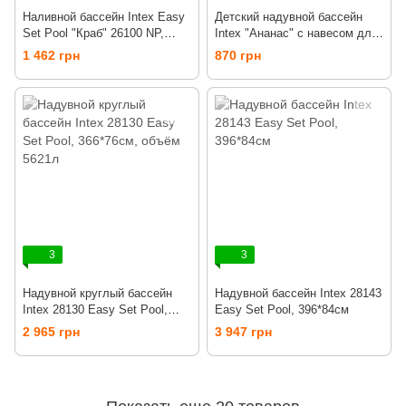
Наливной бассейн Intex Easy
Детский надувной бассейн
Set Pool "Краб" 26100 NP,
Intex "Ананас" с навесом для
183*56 см
малышей, 58414, 102*94*74
1 462 грн
870 грн
см
3
3
Надувной круглый бассейн
Надувной бассейн Intex 28143
Intex 28130 Easy Set Pool,
Easy Set Pool, 396*84см
366*76см, объём 5621л
2 965 грн
3 947 грн