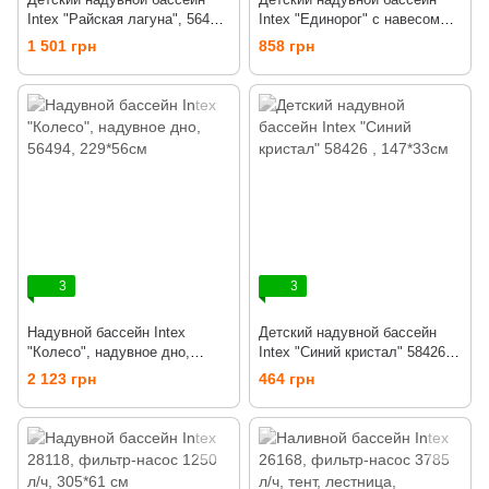
Intex "Райская лагуна", 56490,
Intex "Единорог" с навесом
262*160*46см
для малышей, 57113,
1 501 грн
858 грн
127*102*69 см
3
3
Надувной бассейн Intex
Детский надувной бассейн
"Колесо", надувное дно,
Intex "Синий кристал" 58426 ,
56494, 229*56см
147*33см
2 123 грн
464 грн