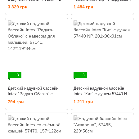
насос-фильтр
дном, 56493 NP, 191*178*61см
3 329 грн
1 484 грн
3
3
Детский надувной бассейн
Детский надувной бассейн
Intex "Радуга-Облако" с
Intex "Кит" с душем 57440 NP,
навесом для малышей, 57141,
201х96х91см
794 грн
1 211 грн
142*119*84см