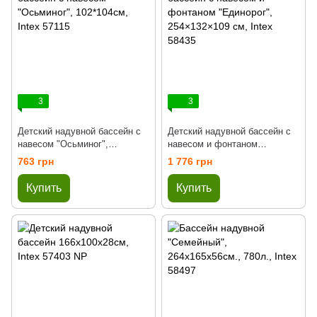
3
3
Детский надувной бассейн с
Детский надувной бассейн с
навесом "Осьминог",
навесом и фонтаном
102*104см, Intex 57115
"Единорог", 254×132×109 см,
763 грн
1 776 грн
Intex 58435
Купить
Купить