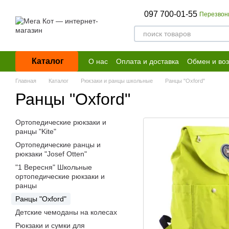
Перейти к основному контенту
097 700-01-55
Перезвон
Каталог
О нас
Оплата и доставка
Обмен и воз
Договор публичной оферты
Главная
Каталог
Рюкзаки и ранцы школьные
Ранцы "Oxford"
Ранцы "Oxford"
Ортопедические рюкзаки и
ранцы "Kite"
Ортопедические ранцы и
рюкзаки "Josef Otten"
"1 Вересня" Школьные
ортопедические рюкзаки и
ранцы
Ранцы "Oxford"
Детские чемоданы на колесах
Рюкзаки и сумки для