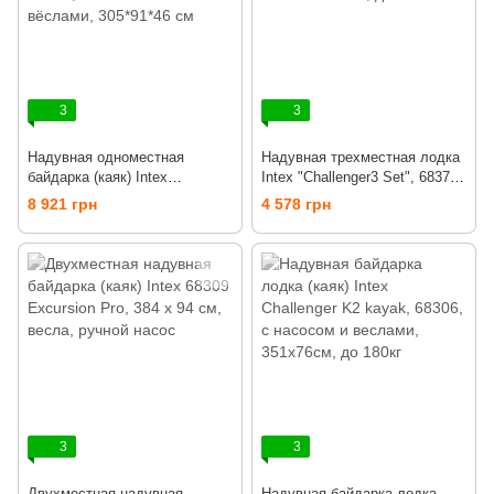
3
3
Надувная одноместная
Надувная трехместная лодка
байдарка (каяк) Intex
Intex "Challenger3 Set", 68370,
EXCURSION PRO K1, 68303,
весла + насос, 295*137*43 см,
8 921 грн
4 578 грн
с насосом и вёслами,
до 200кг
305*91*46 см
3
3
Двухместная надувная
Надувная байдарка лодка