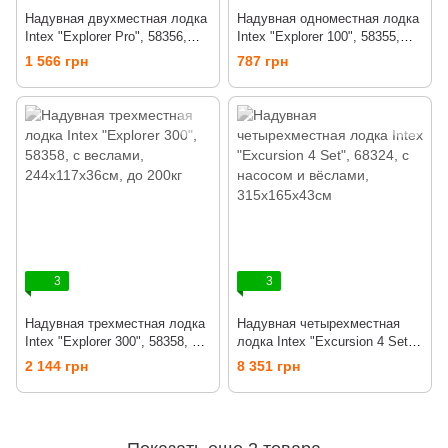
Надувная двухместная лодка
Надувная одноместная лодка
Intex "Explorer Pro", 58356,
Intex "Explorer 100", 58355,
196х102х33см, до 120кг
160х94х29см, до 80кг
1 566 грн
787 грн
3
3
Надувная трехместная лодка
Надувная четырехместная
Intex "Explorer 300", 58358, с
лодка Intex "Excursion 4 Set",
веслами, 244х117х36см, до
68324, с насосом и вёслами,
2 144 грн
8 351 грн
200кг
315х165х43см