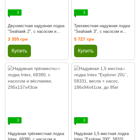
3
3
Двухместная надувная лодка
Трехместная надувная лодка
"Seahawk 2", с насосом и
"Seahawk 3", с насосом и
веслами, 236x114x41см, Intex
веслами, 295x137x43см, Intex
3 355 грн
5 727 грн
66332 NP
66333 NP
Купить
Купить
3
3
Надувная трёхместная лодка
Надувная 1,5 местная лодка
Intex, 68380, с насосом и
Intex "Explorer 200", 58331,