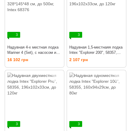
3
3
Надувная 4-х местная лодка
Надувная 1,5-местнаяя лодка
Mariner 4 (Set), с насосом и
Intex "Explorer 200", 58357,
вёслами, 328*145*48 см, до
весла + насос, 196х102х33см,
16 102 грн
2 107 грн
500кг, Intex 68376
до 120кг
3
3