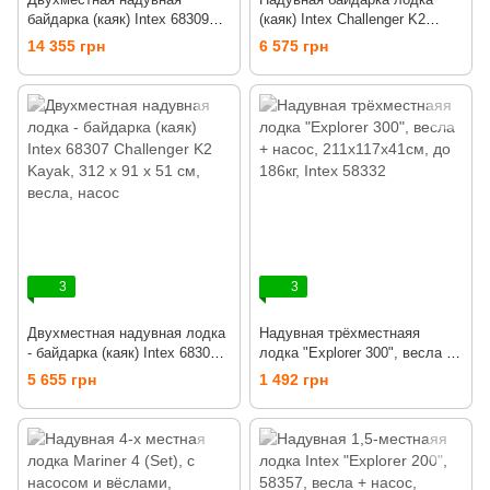
байдарка (каяк) Intex 68309
(каяк) Intex Challenger K2
Excursion Pro, 384 х 94 см,
kayak, 68306, с насосом и
14 355 грн
6 575 грн
весла, ручной насос
веслами, 351х76см, до 180кг
3
3
Двухместная надувная лодка
Надувная трёхместнаяя
- байдарка (каяк) Intex 68307
лодка "Explorer 300", весла +
Challenger K2 Kayak, 312 х 91
насос, 211х117х41см, до
5 655 грн
1 492 грн
х 51 см, весла, насос
186кг, Intex 58332