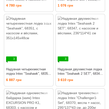
вёсламми, 295х137х43см
весла + насос, 186х94х41см,
4 780 грн
1 076 грн
до 95кг
3
3
Надувная четырехместная
Надувная двухместная лодка
лодка Intex "Seahawk", 68351,
Intex "Seahawk 2 SET", 68347,
с насосом и вёслами,
с насосом и вёслами,
6 887 грн
3 610 грн
351х145х48см
236*114*41 см