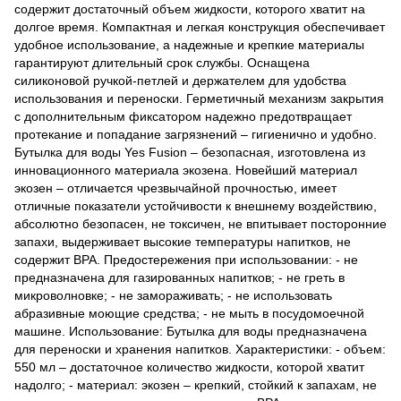
содержит достаточный объем жидкости, которого хватит на
долгое время. Компактная и легкая конструкция обеспечивает
удобное использование, а надежные и крепкие материалы
гарантируют длительный срок службы. Оснащена
силиконовой ручкой-петлей и держателем для удобства
использования и переноски. Герметичный механизм закрытия
с дополнительным фиксатором надежно предотвращает
протекание и попадание загрязнений – гигиенично и удобно.
Бутылка для воды Yes Fusion – безопасная, изготовлена ​​из
инновационного материала экозена. Новейший материал
экозен – отличается чрезвычайной прочностью, имеет
отличные показатели устойчивости к внешнему воздействию,
абсолютно безопасен, не токсичен, не впитывает посторонние
запахи, выдерживает высокие температуры напитков, не
содержит BPA. Предостережения при использовании: - не
предназначена для газированных напитков; - не греть в
микроволновке; - не замораживать; - не использовать
абразивные моющие средства; - не мыть в посудомоечной
машине. Использование: Бутылка для воды предназначена
для переноски и хранения напитков. Характеристики: - объем:
550 мл – достаточное количество жидкости, которой хватит
надолго; - материал: экозен – крепкий, стойкий к запахам, не