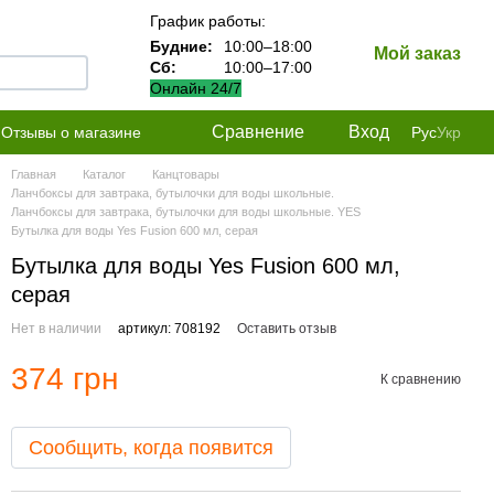
График работы:
Будние:
10:00–18:00
Мой заказ
Сб:
10:00–17:00
Онлайн 24/7
Сравнение
Вход
Отзывы о магазине
Рус
Укр
Главная
Каталог
Канцтовары
Ланчбоксы для завтрака, бутылочки для воды школьные.
Ланчбоксы для завтрака, бутылочки для воды школьные. YES
Бутылка для воды Yes Fusion 600 мл, серая
Бутылка для воды Yes Fusion 600 мл,
серая
Нет в наличии
артикул: 708192
Оставить отзыв
374 грн
К сравнению
Сообщить, когда появится