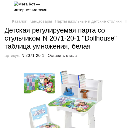
Каталог
Канцтовары
Парты школьные и детские столики
П
Детская регулируемая парта со
стульчиком N 2071-20-1 "Dollhouse"
таблица умножения, белая
артикул:
N 2071-20-1
Оставить отзыв