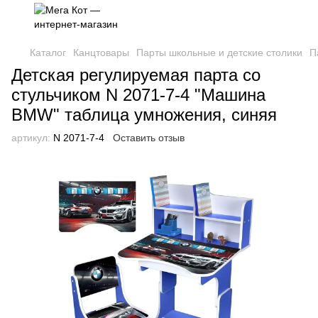
Каталог
Канцтовары
Парты школьные и детские столики
П
Детская регулируемая парта со
стульчиком N 2071-7-4 "Машина
BMW" таблица умножения, синяя
артикул:
N 2071-7-4
Оставить отзыв