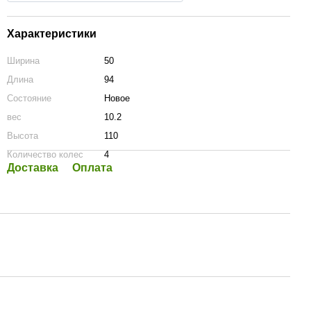
Характеристики
Ширина
50
Длина
94
Состояние
Новое
вес
10.2
Высота
110
Количество колес
4
Доставка
Оплата