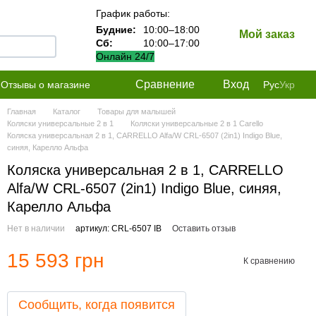
График работы:
Будние:
10:00–18:00
Мой заказ
Сб:
10:00–17:00
Онлайн 24/7
Сравнение
Вход
Отзывы о магазине
Рус
Укр
Главная
Каталог
Товары для малышей
Коляски универсальные 2 в 1
Коляски универсальные 2 в 1 Carello
Коляска универсальная 2 в 1, CARRELLO Alfa/W CRL-6507 (2in1) Indigo Blue,
синяя, Карелло Альфа
Коляска универсальная 2 в 1, CARRELLO
Alfa/W CRL-6507 (2in1) Indigo Blue, синяя,
Карелло Альфа
Нет в наличии
артикул: CRL-6507 IB
Оставить отзыв
15 593 грн
К сравнению
Сообщить, когда появится