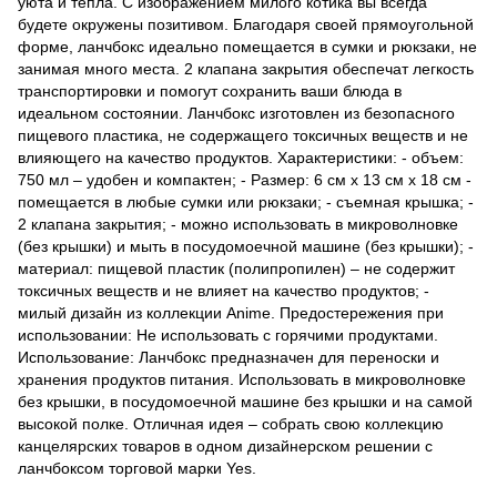
уюта и тепла. С изображением милого котика вы всегда
будете окружены позитивом. Благодаря своей прямоугольной
форме, ланчбокс идеально помещается в сумки и рюкзаки, не
занимая много места. 2 клапана закрытия обеспечат легкость
транспортировки и помогут сохранить ваши блюда в
идеальном состоянии. Ланчбокс изготовлен из безопасного
пищевого пластика, не содержащего токсичных веществ и не
влияющего на качество продуктов. Характеристики: - объем:
750 мл – удобен и компактен; - Размер: 6 см х 13 см х 18 см -
помещается в любые сумки или рюкзаки; - съемная крышка; -
2 клапана закрытия; - можно использовать в микроволновке
(без крышки) и мыть в посудомоечной машине (без крышки); -
материал: пищевой пластик (полипропилен) – не содержит
токсичных веществ и не влияет на качество продуктов; -
милый дизайн из коллекции Anime. Предостережения при
использовании: Не использовать с горячими продуктами.
Использование: Ланчбокс предназначен для переноски и
хранения продуктов питания. Использовать в микроволновке
без крышки, в посудомоечной машине без крышки и на самой
высокой полке. Отличная идея – собрать свою коллекцию
канцелярских товаров в одном дизайнерском решении с
ланчбоксом торговой марки Yes.