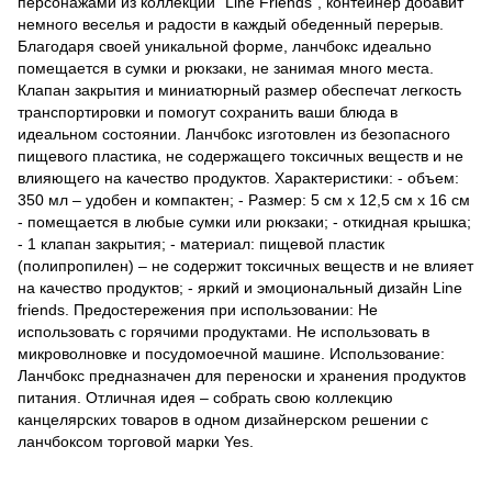
персонажами из коллекции “Line Friends”, контейнер добавит
немного веселья и радости в каждый обеденный перерыв.
Благодаря своей уникальной форме, ланчбокс идеально
помещается в сумки и рюкзаки, не занимая много места.
Клапан закрытия и миниатюрный размер обеспечат легкость
транспортировки и помогут сохранить ваши блюда в
идеальном состоянии. Ланчбокс изготовлен из безопасного
пищевого пластика, не содержащего токсичных веществ и не
влияющего на качество продуктов. Характеристики: - объем:
350 мл – удобен и компактен; - Размер: 5 см х 12,5 см х 16 см
- помещается в любые сумки или рюкзаки; - откидная крышка;
- 1 клапан закрытия; - материал: пищевой пластик
(полипропилен) – не содержит токсичных веществ и не влияет
на качество продуктов; - яркий и эмоциональный дизайн Line
friends. Предостережения при использовании: Не
использовать с горячими продуктами. Не использовать в
микроволновке и посудомоечной машине. Использование:
Ланчбокс предназначен для переноски и хранения продуктов
питания. Отличная идея – собрать свою коллекцию
канцелярских товаров в одном дизайнерском решении с
ланчбоксом торговой марки Yes.