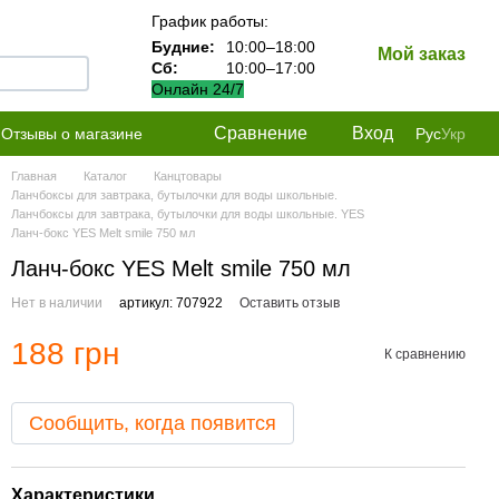
График работы:
Будние:
10:00–18:00
Мой заказ
Сб:
10:00–17:00
Онлайн 24/7
Сравнение
Вход
Отзывы о магазине
Рус
Укр
Главная
Каталог
Канцтовары
Ланчбоксы для завтрака, бутылочки для воды школьные.
Ланчбоксы для завтрака, бутылочки для воды школьные. YES
Ланч-бокс YES Melt smile 750 мл
Ланч-бокс YES Melt smile 750 мл
Нет в наличии
артикул: 707922
Оставить отзыв
188 грн
К сравнению
Сообщить, когда появится
Характеристики