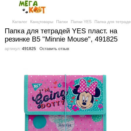
Каталог
Канцтовары
Папки
Папки YES
Папка для тетраде
Папка для тетрадей YES пласт. на
резинке В5 "Minnie Mouse", 491825
артикул:
491825
Оставить отзыв