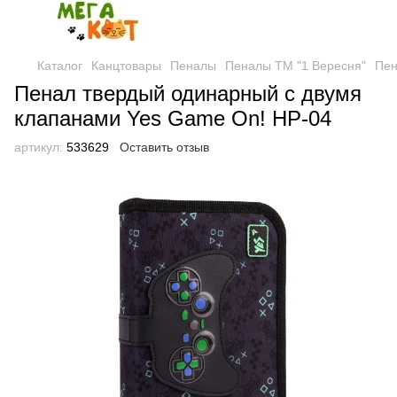
Каталог
Канцтовары
Пеналы
Пеналы ТМ "1 Вересня"
Пен
Пенал твердый одинарный с двумя
клапанами Yes Game On! HP-04
артикул:
533629
Оставить отзыв