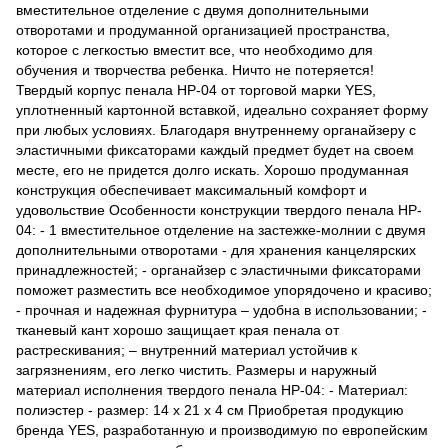
вместительное отделение с двумя дополнительными
отворотами и продуманной организацией пространства,
которое с легкостью вместит все, что необходимо для
обучения и творчества ребенка. Ничто не потеряется!
Твердый корпус пенала HP-04 от торговой марки YES,
уплотненный картонной вставкой, идеально сохраняет форму
при любых условиях. Благодаря внутреннему органайзеру с
эластичными фиксаторами каждый предмет будет на своем
месте, его не придется долго искать. Хорошо продуманная
конструкция обеспечивает максимальный комфорт и
удовольствие Особенности конструкции твердого пенала HP-
04: - 1 вместительное отделение на застежке-молнии с двумя
дополнительными отворотами - для хранения канцелярских
принадлежностей; - органайзер с эластичными фиксаторами
поможет разместить все необходимое упорядочено и красиво;
- прочная и надежная фурнитура – удобна в использовании; -
тканевый кант хорошо защищает края пенала от
растрескивания; – внутренний материал устойчив к
загрязнениям, его легко чистить. Размеры и наружный
материал исполнения твердого пенала HP-04: - Материал:
полиэстер - размер: 14 х 21 х 4 см Приобретая продукцию
бренда YES, разработанную и производимую по европейским