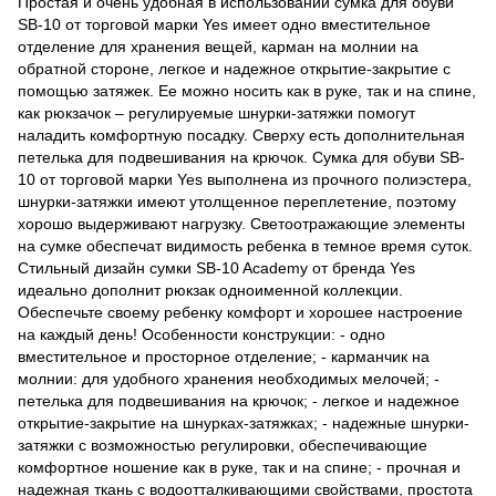
Простая и очень удобная в использовании сумка для обуви
SB-10 от торговой марки Yes имеет одно вместительное
отделение для хранения вещей, карман на молнии на
обратной стороне, легкое и надежное открытие-закрытие с
помощью затяжек. Ее можно носить как в руке, так и на спине,
как рюкзачок – регулируемые шнурки-затяжки помогут
наладить комфортную посадку. Сверху есть дополнительная
петелька для подвешивания на крючок. Сумка для обуви SB-
10 от торговой марки Yes выполнена из прочного полиэстера,
шнурки-затяжки имеют утолщенное переплетение, поэтому
хорошо выдерживают нагрузку. Светоотражающие элементы
на сумке обеспечат видимость ребенка в темное время суток.
Стильный дизайн сумки SB-10 Academy от бренда Yes
идеально дополнит рюкзак одноименной коллекции.
Обеспечьте своему ребенку комфорт и хорошее настроение
на каждый день! Особенности конструкции: - одно
вместительное и просторное отделение; - карманчик на
молнии: для удобного хранения необходимых мелочей; -
петелька для подвешивания на крючок; - легкое и надежное
открытие-закрытие на шнурках-затяжках; - надежные шнурки-
затяжки с возможностью регулировки, обеспечивающие
комфортное ношение как в руке, так и на спине; - прочная и
надежная ткань с водоотталкивающими свойствами, простота