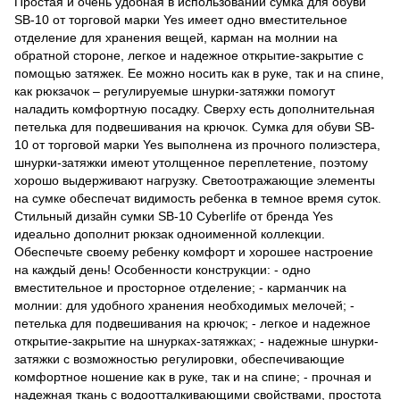
Простая и очень удобная в использовании сумка для обуви
SB-10 от торговой марки Yes имеет одно вместительное
отделение для хранения вещей, карман на молнии на
обратной стороне, легкое и надежное открытие-закрытие с
помощью затяжек. Ее можно носить как в руке, так и на спине,
как рюкзачок – регулируемые шнурки-затяжки помогут
наладить комфортную посадку. Сверху есть дополнительная
петелька для подвешивания на крючок. Сумка для обуви SB-
10 от торговой марки Yes выполнена из прочного полиэстера,
шнурки-затяжки имеют утолщенное переплетение, поэтому
хорошо выдерживают нагрузку. Светоотражающие элементы
на сумке обеспечат видимость ребенка в темное время суток.
Стильный дизайн сумки SB-10 Cyberlife от бренда Yes
идеально дополнит рюкзак одноименной коллекции.
Обеспечьте своему ребенку комфорт и хорошее настроение
на каждый день! Особенности конструкции: - одно
вместительное и просторное отделение; - карманчик на
молнии: для удобного хранения необходимых мелочей; -
петелька для подвешивания на крючок; - легкое и надежное
открытие-закрытие на шнурках-затяжках; - надежные шнурки-
затяжки с возможностью регулировки, обеспечивающие
комфортное ношение как в руке, так и на спине; - прочная и
надежная ткань с водоотталкивающими свойствами, простота