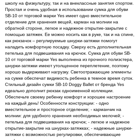
школу на физкультуру, так и на внеклассные занятия спортом.
Простая и очень удобная в использовании сумка для обуви
SB-10 от торговой марки Yes имеет одно вместительное
отделение для хранения вещей, карман на молнии на
обратной стороне, легкое и надежное открытие-закрытие с
помощью затяжек. Ее можно носить как в руке, так и на спине,
как рюкзачок – регулируемые шнурки-затяжки помогут
наладить комфортную посадку. Сверху есть дополнительная
петелька для подвешивания на крючок. Сумка для обуви SB-
10 от торговой марки Yes выполнена из прочного полиэстера,
шнурки-затяжки имеют утолщенное переплетение, поэтому
хорошо выдерживают нагрузку. Светоотражающие элементы
на сумке обеспечат видимость ребенка в темное время суток.
Стильный дизайн сумки SB-10 Doggy Ballet от бренда Yes
идеально дополнит рюкзак одноименной коллекции.
Обеспечьте своему ребенку комфорт и хорошее настроение
на каждый день! Особенности конструкции: - одно
вместительное и просторное отделение; - карманчик на
молнии: для удобного хранения необходимых мелочей; -
петелька для подвешивания на крючок; - легкое и надежное
открытие-закрытие на шнурках-затяжках; - надежные шнурки-
затяжки с возможностью регулировки, обеспечивающие