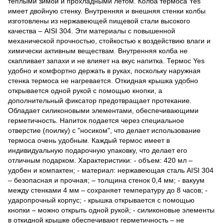
теплыми зимой и прохладными летом. Колба термоса Yes
имеет двойную стенку. Внутренняя и внешняя стенки колбы
изготовлены из нержавеющей пищевой стали высокого
качества – AISI 304. Эти материалы с повышенной
механической прочностью, стойкостью к воздействию влаги и
химически активным веществам. Внутренняя колба не
скапливает запахи и не влияет на вкус напитка. Термос Yes
удобно и комфортно держать в руках, поскольку наружная
стенка термоса не нагревается. Откидная крышка удобно
открывается одной рукой с помощью кнопки, а
дополнительный фиксатор предотвращает протекание.
Обладает силиконовыми элементами, обеспечивающими
герметичность. Напиток подается через специальное
отверстие (поилку) с "носиком", что делает использование
термоса очень удобным. Каждый термос имеет в
индивидуальную подарочную упаковку, что делает его
отличным подарком. Характеристики: - объем: 420 мл –
удобен и компактен; - материал: нержавеющая сталь AISI 304
– безопасная и прочная; – толщина стенок 0,4 мм; - вакуум
между стенками 4 мм – сохраняет температуру до 8 часов; -
ударопрочный корпус; - крышка открывается с помощью
кнопки – можно открыть одной рукой; - силиконовые элементы
в откидной крышке обеспечивают герметичность – не