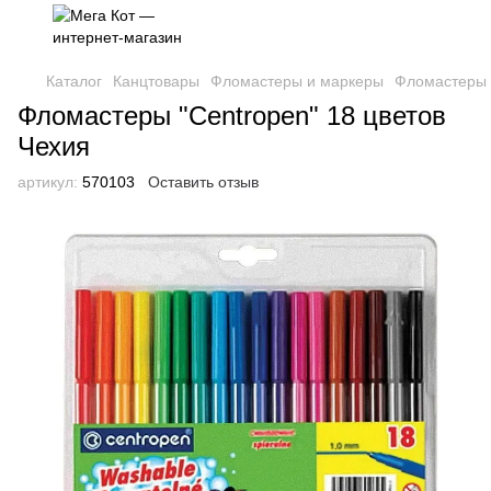
Каталог
Канцтовары
Фломастеры и маркеры
Фломастеры 
Фломастеры "Centropen" 18 цветов
Чехия
артикул:
570103
Оставить отзыв