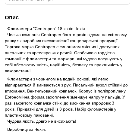
Опис
Фломастери "Centropen" 18 квітів Чехія
Чеська компанія Centropen багато років відома на світовому
ринку як виробник високоякісної канцелярської продукції.
Торгова марка Centropen є синонімом якісних і доступних
писальних та креслярських речей. Особливою гордістю
компанії є фломастери та маркери, які чудово поєднують у
собі абсолютну якість, надійність, безпеку та практичність у
використанні.
Фломастери з чорнилом на водній основі, які легко
відпираються й змиваються з рук. Писальний вузол стійкий до
втискання. Вентильований ковпачок. Корпус із поліпропілену.
Ергономічна форма захоплення зменшує напругу пальців. У
разі закритого ковпачка стійкі до висихання впродовж 3
років. Придатні для дітей із 3 років. Набір фломастерів у
пластиковому пакованні.
Чудова якість, довго не висихають!
Виробництво Чехія.