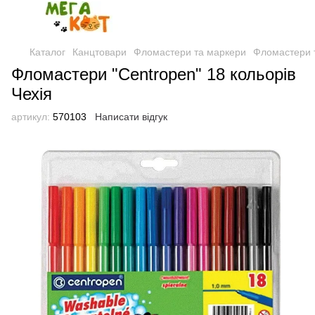
Каталог
Канцтовари
Фломастери та маркери
Фломастери 
Фломастери "Centropen" 18 кольорів
Чехія
артикул:
570103
Написати відгук