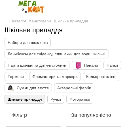
Каталог
Канцтовари
Шкільне приладдя
Шкільне приладдя
Набори для школярів
Ланчбоксы для сніданку, пляшечки для води шкільні.
Парти шкільні та дитячі столики
Пенали
Папки
Термоси
Фломастери та маркери
Кольорові олівці
Сумки для взуття
Акварельні фарби
Шкільне приладдя
Ручки
Фоторамки
Фільтр
За популярністю