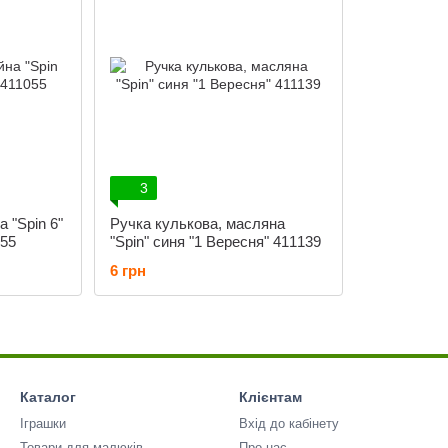
3
а "Spin 6"
Ручка кулькова, масляна
055
"Spin" синя "1 Вересня" 411139
6 грн
Каталог
Клієнтам
Іграшки
Вхід до кабінету
Товари для малюків
Про нас