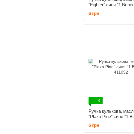
"Fighter" синя "1 Вере
4910954
6 грн
3
Ручка кулькова, мас
"Plaza Pine" синя "1 В
411052
6 грн