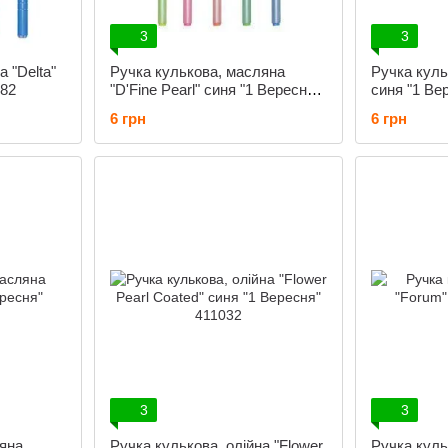
3
3
а "Delta"
Ручка кулькова, масляна
Ручка кульк
082
"D'Fine Pearl" синя "1 Вересня"
синя "1 Ве
411080
6 грн
6 грн
3
3
ляна
Ручка кулькова, олійна "Flower
Ручка куль