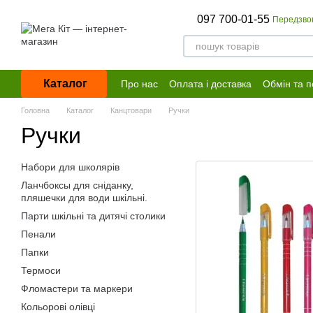
Перейти до основного контенту
097 700-01-55
Передзво
Каталог
Про нас
Оплата і доставка
Обмін та 
Договір публічної оферти
Головна
Каталог
Канцтовари
Ручки
Ручки
Набори для школярів
Ланчбоксы для сніданку,
пляшечки для води шкільні.
Парти шкільні та дитячі столики
Пенали
Папки
Термоси
Фломастери та маркери
Кольорові олівці