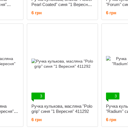
сня"
Pearl Coated" синя "1 Вересня"
"Forum" си
411032
411137
6 грн
6 грн
3
3
ляна
Ручка кулькова, масляна "Polo
Ручка куль
ересня"
grip" синя "1 Вересня" 411292
"Radium" с
411053
6 грн
6 грн