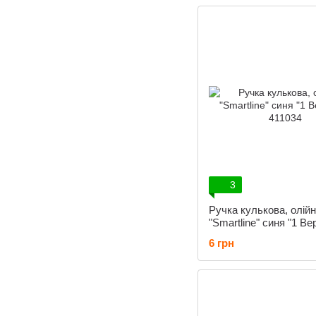
3
Ручка кулькова, олій
"Smartline" синя "1 Ве
411034
6 грн