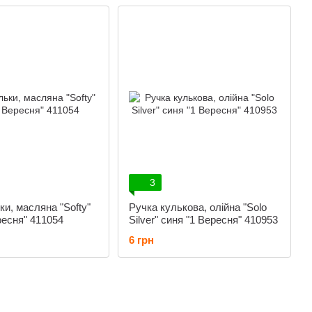
3
ки, масляна "Softy"
Ручка кулькова, олійна "Solo
ресня" 411054
Silver" синя "1 Вересня" 410953
6 грн