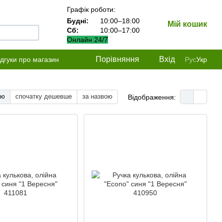
Графік роботи:
Будні:
10:00–18:00
Мій кошик
Сб:
10:00–17:00
Онлайн 24/7
Порівняння
Вхід
ідгуки про магазин
Рус
Укр
тю
спочатку дешевше
за назвою
Відображення: