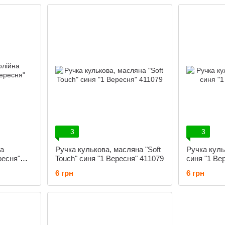
3
3
на
Ручка кулькова, масляна "Soft
Ручка куль
ресня"
Touch" синя "1 Вересня" 411079
синя "1 Ве
6 грн
6 грн