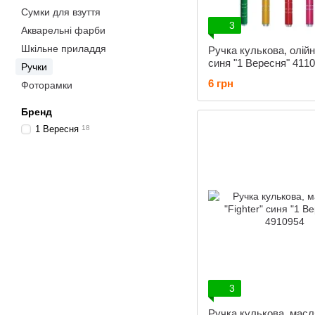
Сумки для взуття
3
Акварельні фарби
Шкільне приладдя
Ручка кулькова, олійн
синя "1 Вересня" 411
Ручки
6 грн
Фоторамки
Бренд
1 Вересня
18
3
Ручка кулькова, мас