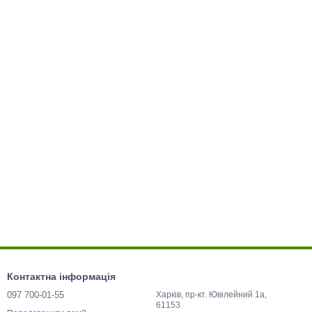
Контактна інформація
097 700-01-55
Харків, пр-кт. Ювілейний 1а,
61153