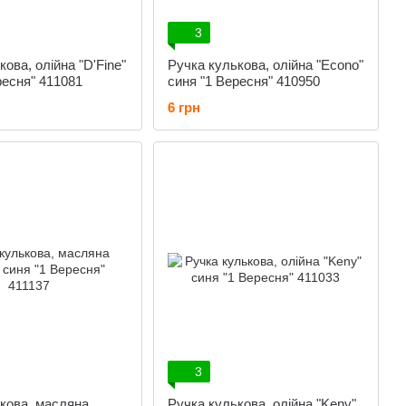
3
ова, олійна "D'Fine"
Ручка кулькова, олійна "Econo"
ресня" 411081
синя "1 Вересня" 410950
6 грн
3
кова, масляна
Ручка кулькова, олійна "Keny"