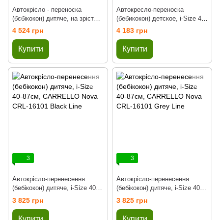
Автокрісло - переноска
Автокресло-переноска
(бєбікокон) дитяче, на зріст
(бебикокон) детское, i-Size 40-
40-87см, EL CAMINO ME 1110
87см, CARRELLO Ammonite
4 524 грн
4 183 грн
I-FIX ROYAL DARK
CRL-8801 Absolute Black
Купити
Купити
3
3
Автокрісло-перенесення
Автокрісло-перенесення
(бебікокон) дитяче, i-Size 40-
(бебікокон) дитяче, i-Size 40-
87см, CARRELLO Nova CRL-
87см, CARRELLO Nova CRL-
3 825 грн
3 825 грн
16101 Black Line
16101 Grey Line
Купити
Купити