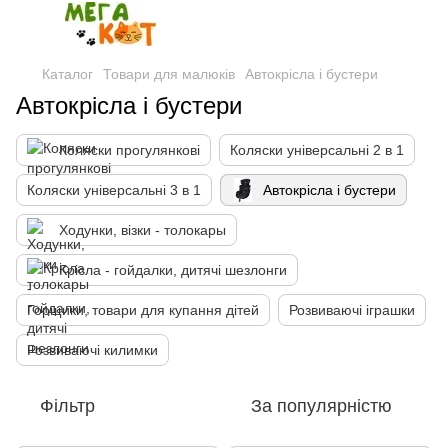
Каталог
Товари для малюків
Автокрісла і бустери
Автокрісла і бустери
Коляски прогулянкові
Коляски універсальні 2 в 1
Коляски універсальні 3 в 1
Автокрісла і бустери
Ходунки, візки - толокары
Крісла - гойдалки, дитячі шезлонги
Горщики, товари для купання дітей
Розвиваючі іграшки
Розвиваючі килимки
Фільтр
За популярністю