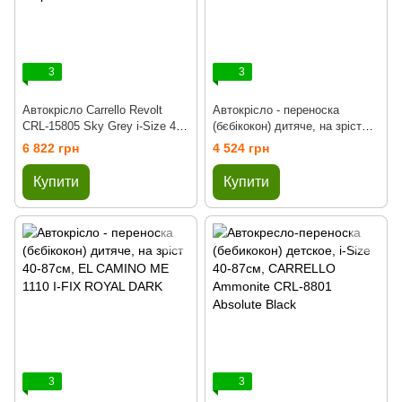
3
3
Автокрісло Carrello Revolt
Автокрісло - переноска
CRL-15805 Sky Grey i-Size 40-
(бєбікокон) дитяче, на зріст
150см ISOFIX (Карелло
40-87см, EL CAMINO ME 1110
6 822 грн
4 524 грн
револьт Від народження до 12
I-FIX JET BLACK
років
Купити
Купити
3
3