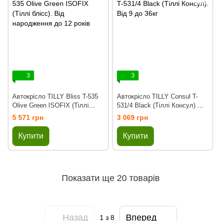
3
3
Автокрісло TILLY Bliss T-535
Автокрісло TILLY Consul T-
Olive Green ISOFIX (Тіллі
531/4 Black (Тіллі Консул).
блісс). Від народження до 12
Від 9 до 36кг
5 571 грн
3 069 грн
років
Купити
Купити
Показати ще 20 товарів
Назад
Вперед
1
з 8