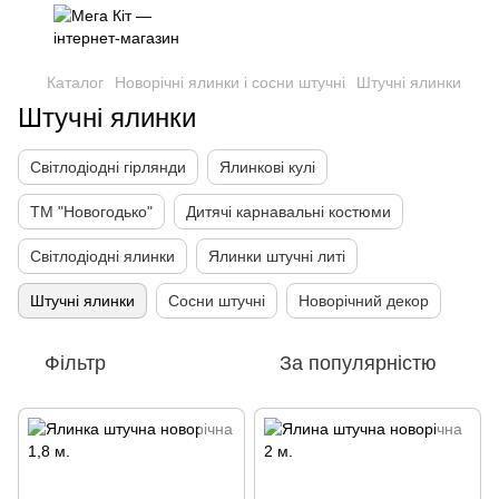
Каталог
Новорічні ялинки і сосни штучні
Штучні ялинки
Штучні ялинки
Світлодіодні гірлянди
Ялинкові кулі
ТМ "Новогодько"
Дитячі карнавальні костюми
Світлодіодні ялинки
Ялинки штучні литі
Штучні ялинки
Сосни штучні
Новорічний декор
Фільтр
За популярністю