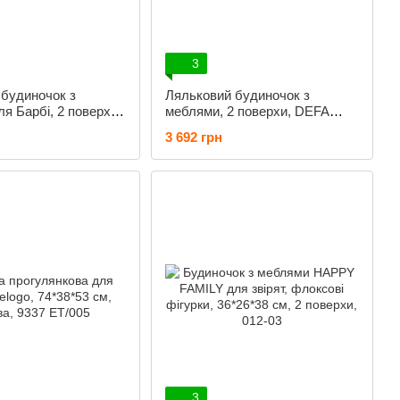
3
 будиночок з
Ляльковий будиночок з
я Барбі, 2 поверхи,
меблями, 2 поверхи, DEFA
 House, 108*93*37см,
8440-BF , 85*70*39 см, 8440-BF
3 692 грн
3