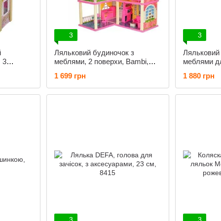
3
3
й
Ляльковий будиночок з
Ляльковий
 3
меблями, 2 поверхи, Bambi,
меблями дл
м, MD
25,5*83,5*70 см, 6980
Emily Pink
1 699 грн
1 880 грн
6983
3
3