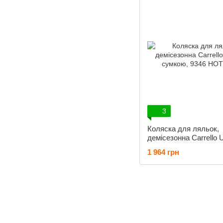
3
Коляска для ляльок,
демісезонна Carrello U
сумкою, 9346 HOT PI
1 964 грн