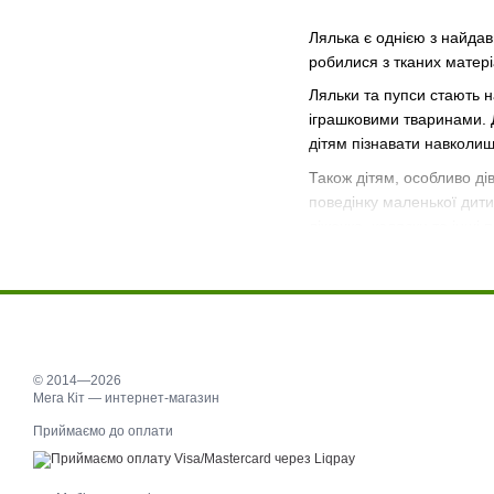
Лялька є однією з найдав
робилися з тканих матері
Ляльки та пупси стають н
іграшковими тваринами. Д
дітям пізнавати навколиш
Також дітям, особливо ді
поведінку маленької дити
ліжечка, коляски та інші 
© 2014—2026
Мега Кіт — интернет-магазин
Приймаємо до оплати