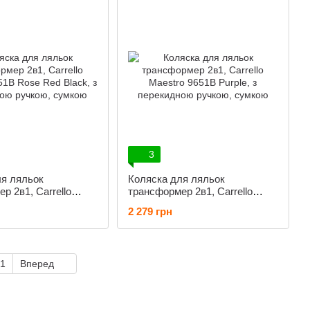
3
ля ляльок
Коляска для ляльок
р 2в1, Carrello
трансформер 2в1, Carrello
51B Rose Red Black,
Maestro 9651B Purple, з
2 279 грн
ною ручкою, сумкою
перекидною ручкою, сумкою
1
Вперед