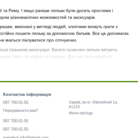
ії та Риму. І якщо раніше ляльки були досить простими і
ором різноманітних можливостей та аксесуарів.
грашки, виконані у вигляді людей, хлопчики можуть грати з
остійно пошити ляльку за допомогою батьків. Все це допомагає
они вчаться піклуватися про оточуючих.
інші іграшкові аксесуари. Багато сучасних ляльок імітують
ньому їдять та ходять на горщик. Для них випускаються
Контактна інформація
097 700-01-55
Харків, пр-кт. Ювілейний 1а,
61153
Передзвонити вам?
Мапа проїзду
097 700-01-55
097 700-01-55
megakot.info@gmail.com