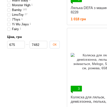
Warm Baby
Monster High
1
Лялька DEFA з машин
Bamby
185
8228
LimoToy
27
1 018 грн
7Toys
1
Yi Wu Jiayu
1
Fairy
1
Ціна, грн
Від Ціна, грн
До Ціна, грн
ОК
3
Коляска для ляльок,
демісезонна, люлька,
знімається, Melogo, 