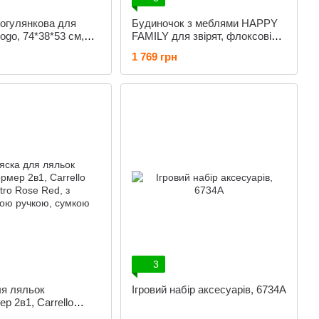
огулянкова для
Будиночок з меблями HAPPY
ogo, 74*38*53 см,
FAMILY для звірят, флоксові
37 ET/005
фігурки, 36*26*38 см, 2
1 769 грн
поверхи, 012-03
3
ля ляльок
Ігровий набір аксесуарів, 6734A
р 2в1, Carrello
se Red, з