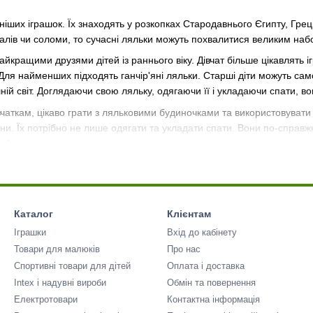
ніших іграшок. Їх знаходять у розкопках Стародавнього Єгипту, Грец
алів чи соломи, то сучасні ляльки можуть похвалитися великим наб
айкращими друзями дітей із раннього віку. Дівчат більше цікавлять і
ля найменших підходять ганчір'яні ляльки. Старші діти можуть сам
ній світ. Доглядаючи свою ляльку, одягаючи її і укладаючи спати, в
вчаткам, цікаво грати з ляльковими будиночками та використовувати 
ни. Їх потрібно не лише одягати та укладати спати. Вони по-справж
побутові предмети.
Каталог
Клієнтам
Іграшки
Вхід до кабінету
Товари для малюків
Про нас
Спортивні товари для дітей
Оплата і доставка
Intex і надувні вироби
Обмін та повернення
Електротовари
Контактна інформація