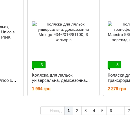
3
3
Коляска для ляльок
Коляска д
nico з
універсальна, демісезонна
трансформе
NK
Melogo 9346/016/81100, 6
Maestro 96
1 994 грн
2 279 грн
кольорів
з перекид
Назад
1
2
3
4
5
6
...
2