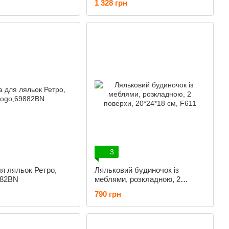
1 328 грн
ю ручкою, сумкою
3
я ляльок Ретро,
Ляльковий будиночок із
882BN
меблями, розкладною, 2
поверхи, 20*24*18 см, F611
790 грн