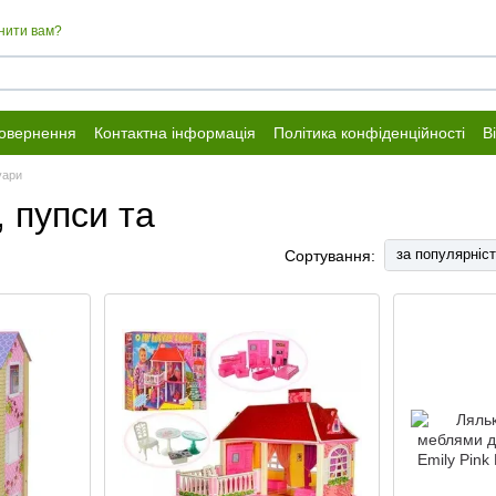
нити вам?
повернення
Контактна інформація
Політика конфіденційності
В
уари
, пупси та
за популярніс
Сортування: