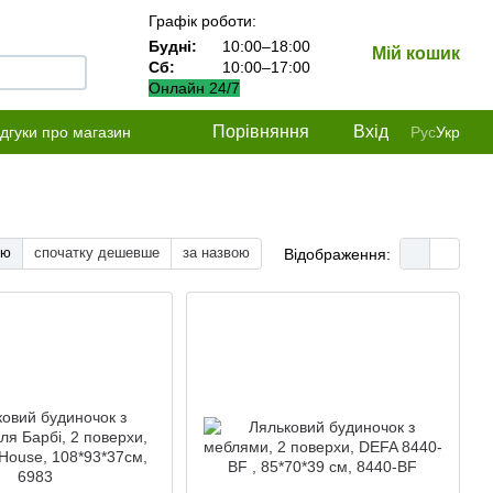
Графік роботи:
Будні:
10:00–18:00
Мій кошик
Сб:
10:00–17:00
Онлайн 24/7
Порівняння
Вхід
ідгуки про магазин
Рус
Укр
тю
спочатку дешевше
за назвою
Відображення: