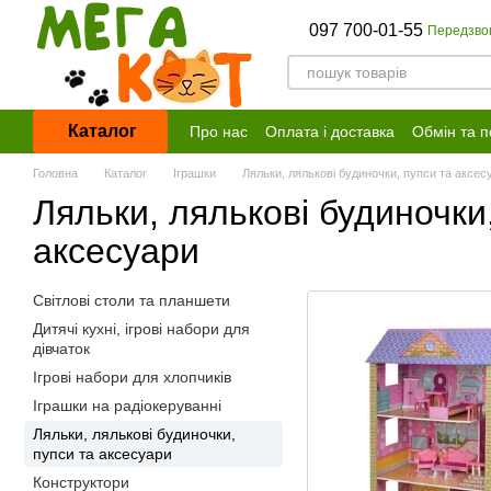
Перейти до основного контенту
097 700-01-55
Передзво
Каталог
Про нас
Оплата і доставка
Обмін та 
Договір публічної оферти
Головна
Каталог
Іграшки
Ляльки, лялькові будиночки, пупси та аксес
Ляльки, лялькові будиночки
аксесуари
Світлові столи та планшети
Дитячі кухні, ігрові набори для
дівчаток
Ігрові набори для хлопчиків
Іграшки на радіокеруванні
Ляльки, лялькові будиночки,
пупси та аксесуари
Конструктори