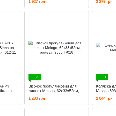
1 927 грн
2 279 грн
перекидно
3
3
HAPPY
Візочок прогулянковий для
Коляска дл
Вілла на
ляльок Melogo, 62x33x52см,
Melogo,69
хи, 012-11
рожева, 9366 T/018
1 283 грн
2 644 грн