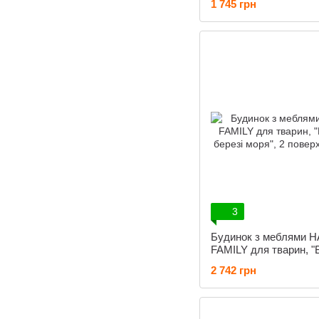
1 745 грн
см, рожева, 65826
3
Будинок з меблями 
FAMILY для тварин, "
березі моря", 2 повер
2 742 грн