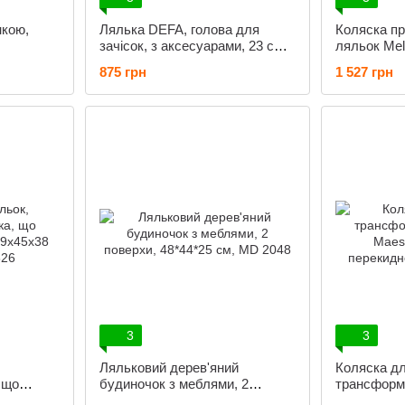
кою,
Лялька DEFA, голова для
Коляска пр
зачісок, з аксесуарами, 23 см,
ляльок Mel
8415
рожева, 93
875 грн
1 527 грн
3
3
Ляльковий дерев'яний
Коляска д
 що
будиночок з меблями, 2
трансформе
59x45x38
поверхи, 48*44*25 см, MD 2048
Maestro Ro