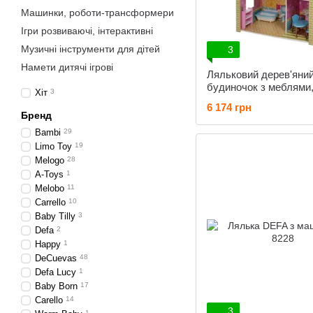
Машинки, роботи-трансформери
Ігри розвиваючі, інтерактивні
Музичні інструменти для дітей
3
Намети дитячі ігрові
Ляльковий дерев'яни
будиночок з меблями,
Хіт
3
поверхи, 117*78*36 с
6 174 грн
2009
Бренд
Bambi
29
Limo Toy
19
Melogo
28
A-Toys
1
Melobo
11
Carrello
10
Baby Tilly
3
Defa
2
Happy
1
DeCuevas
48
Defa Lucy
1
Baby Born
17
Carello
14
3
1