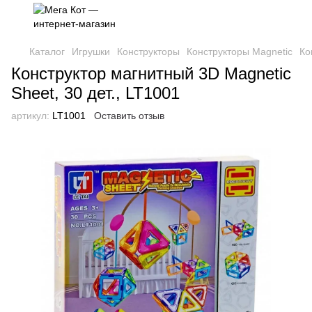
Каталог
Игрушки
Конструкторы
Конструкторы Magnetic
Ко
Конструктор магнитный 3D Magnetic
Sheet, 30 дет., LT1001
артикул:
LT1001
Оставить отзыв