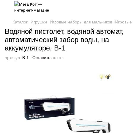
Каталог
Игрушки
Игровые наборы для мальчиков
Игровые
Водяной пистолет, водяной автомат,
автоматический забор воды, на
аккумуляторе, B-1
артикул:
B-1
Оставить отзыв