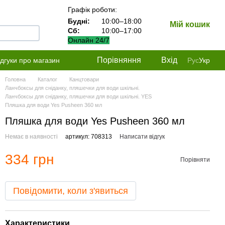
Графік роботи:
Будні:
10:00–18:00
Мій кошик
Сб:
10:00–17:00
Онлайн 24/7
Порівняння
Вхід
ідгуки про магазин
Рус
Укр
Головна
Каталог
Канцтовари
Ланчбоксы для сніданку, пляшечки для води шкільні.
Ланчбоксы для сніданку, пляшечки для води шкільні. YES
Пляшка для води Yes Pusheen 360 мл
Пляшка для води Yes Pusheen 360 мл
Немає в наявності
артикул: 708313
Написати відгук
334 грн
Порівняти
Повідомити, коли з'явиться
Характеристики