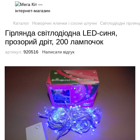
Каталог
Новорічні ялинки і сосни штучні
Світлодіодні гірлян
Гірлянда світлодіодна LED-синя,
прозорий дріт, 200 лампочок
артикул:
920516
Написати відгук