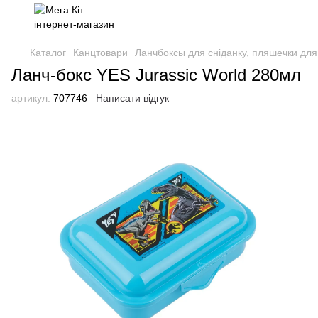
Каталог
Канцтовари
Ланчбоксы для сніданку, пляшечки для 
Ланч-бокс YES Jurassic World 280мл
артикул:
707746
Написати відгук