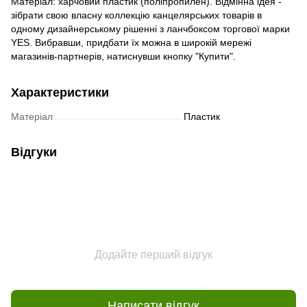
Матеріал: харчовий пластик (поліпропилен). Відмінна ідея -
зібрати свою власну коллекцію канцелярських товарів в
одному дизайнерському рішенні з ланчбоксом торгової марки
YES. Вибравши, придбати їх можна в широкій мережі
магазинів-партнерів, натиснувши кнопку "Купити".
Характеристики
Матеріал
Пластик
Відгуки
Додайте перший відгук
Написати відгук