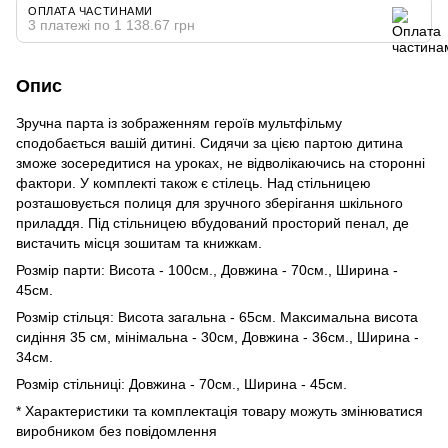
ОПЛАТА ЧАСТИНАМИ
3 платежі по 1 138.67 грн
Опис
Зручна парта із зображенням героїв мультфільму
сподобається вашій дитині. Сидячи за цією партою дитина
зможе зосередитися на уроках, не відволікаючись на сторонні
фактори. У комплекті також є стілець. Над стільницею
розташовується полиця для зручного зберігання шкільного
приладдя. Під стільницею вбудований просторий пенал, де
вистачить місця зошитам та книжкам.
Розмір парти: Висота - 100см., Довжина - 70см., Ширина -
45см.
Розмір стільця: Висота загальна - 65см. Максимальна висота
сидіння 35 см, мінімальна - 30см, Довжина - 36см., Ширина -
34см.
Розмір стільниці: Довжина - 70см., Ширина - 45см.
* Характеристики та комплектація товару можуть змінюватися
виробником без повідомлення