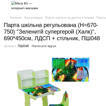
Каталог
Канцтовари
Парти шкільні та дитячі столики
Парта
Парта шкільна регульована (Н=670-
750) "Зеленитй супергерой (Халк)",
690*450см, ЛДСП + стільчик, ПШ048
артикул:
ПШ048
Написати відгук