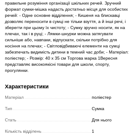
правильне розуміння організації шкільних речей. Зручний
формат сумки-мішка надасть достатньо місця для особистих
речей: - Одне основне відділення; - Кишеня на блискавці
дозволяє переносити в сумці не тільки взуття, а й інші речі, і
зберегти при цьому їх чистоту; - Сумку зручно носити, як на
плечах, так і в руці; - Лямки-шнурки можна затягувати
сильніше або, навпаки, відпускати, скільки потрібно для
носіння на плечах; - Світловідбиваючі елементи на сумці
забезпечать видимість дитини в темний час доби; - Матеріал:
поліестер; - Розмір: 40 х 35 см Торгова марка 1Вересня
представляє високоякісні товари для школи, спорту,
прогулянки.
Характеристики
Матеріал
поліестер
Тип
Сумка
Стать
Для нього
Кількість відділень
1