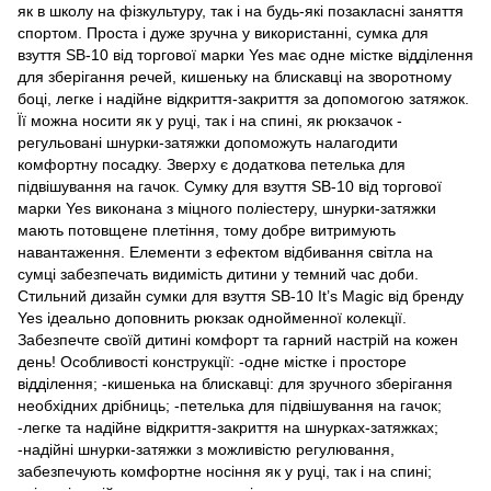
як в школу на фізкультуру, так і на будь-які позакласні заняття
спортом. Проста і дуже зручна у використанні, сумка для
взуття SB-10 від торгової марки Yes має одне містке відділення
для зберігання речей, кишеньку на блискавці на зворотному
боці, легке і надійне відкриття-закриття за допомогою затяжок.
Її можна носити як у руці, так і на спині, як рюкзачок -
регульовані шнурки-затяжки допоможуть налагодити
комфортну посадку. Зверху є додаткова петелька для
підвішування на гачок. Сумку для взуття SB-10 від торгової
марки Yes виконана з міцного поліестеру, шнурки-затяжки
мають потовщене плетіння, тому добре витримують
навантаження. Елементи з ефектом відбивання світла на
сумці забезпечать видимість дитини у темний час доби.
Стильний дизайн сумки для взуття SB-10 It’s Magic від бренду
Yes ідеально доповнить рюкзак однойменної колекції.
Забезпечте своїй дитині комфорт та гарний настрій на кожен
день! Особливості конструкції: -одне містке і просторе
відділення; -кишенька на блискавці: для зручного зберігання
необхідних дрібниць; -петелька для підвішування на гачок;
-легке та надійне відкриття-закриття на шнурках-затяжках;
-надійні шнурки-затяжки з можливістю регулювання,
забезпечують комфортне носіння як у руці, так і на спині;