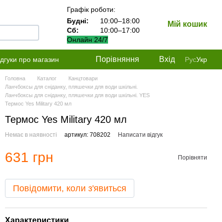
Графік роботи:
Будні:
10:00–18:00
Мій кошик
Сб:
10:00–17:00
Онлайн 24/7
Порівняння
Вхід
ідгуки про магазин
Рус
Укр
Головна
Каталог
Канцтовари
Ланчбоксы для сніданку, пляшечки для води шкільні.
Ланчбоксы для сніданку, пляшечки для води шкільні. YES
Термос Yes Military 420 мл
Термос Yes Military 420 мл
Немає в наявності
артикул: 708202
Написати відгук
631 грн
Порівняти
Повідомити, коли з'явиться
Характеристики