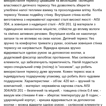
використання термосу цікавішим та веселішим. Ізоляційні
властивості дитячого термосу Yes дозволяють зберегти
улюблені напої теплими взимку та прохолодними влітку. Колба
термосу Yesмає подвійну стінку. Внутрішня стінка колби
виготовлена з нержавіючої харчової сталі високої якості - AISI
304, а зовнішня з надміцної сталі - AISI 201. Ці матеріали з
підвищеною механічною міцністю, стійкістю до впливу вологи
та хімічно активних речовин. Внутрішня колба не накопичує
запахи та не впливає на смак напою. Дитячий термос Yes
зручно та комфортно тримати у руках, оскільки зовнішня стінка
термосу не нагрівається. Відкидна кришка зручно
відкривається однією рукою за допомогою кнопки, а
додатковий фіксатор запобігає протіканню. Має силіконові
елементи, що забезпечують герметичність. Напій подається
через спеціальний отвір (поїлку) із "носиком", що робить
використання термосу дуже зручним. Кожен термос має в
індивідуальну подарункову упаковку, що робить його чудовим
подарунком. Характеристики: - об'єм: 420 мл – зручний та
компактний; - матеріал: нержавіюча харчова сталь AISI
304/AISI 201 – безпечний та міцний; - товщина стінок 0,4 мм; -
вакуум між стінками 4 мм – зберігає температуру до 8 годин; -
удароміцний корпус; - кришка відкривається за допомогою
кнопки – можна відкрити однією рукою; - силіконові елементи у