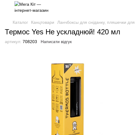
Каталог
Канцтовари
Ланчбоксы для сніданку, пляшечки для 
Термос Yes Не ускладнюй! 420 мл
артикул:
708203
Написати відгук