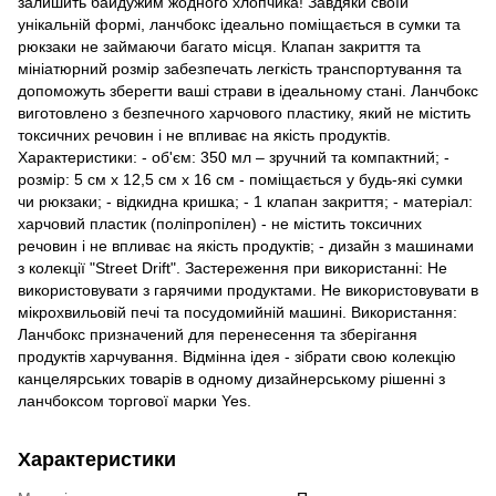
залишить байдужим жодного хлопчика! Завдяки своїй
унікальній формі, ланчбокс ідеально поміщається в сумки та
рюкзаки не займаючи багато місця. Клапан закриття та
мініатюрний розмір забезпечать легкість транспортування та
допоможуть зберегти ваші страви в ідеальному стані. Ланчбокс
виготовлено з безпечного харчового пластику, який не містить
токсичних речовин і не впливає на якість продуктів.
Характеристики: - об'єм: 350 мл – зручний та компактний; -
розмір: 5 см х 12,5 см х 16 см - поміщається у будь-які сумки
чи рюкзаки; - відкидна кришка; - 1 клапан закриття; - матеріал:
харчовий пластик (поліпропілен) - не містить токсичних
речовин і не впливає на якість продуктів; - дизайн з машинами
з колекції "Street Drift". Застереження при використанні: Не
використовувати з гарячими продуктами. Не використовувати в
мікрохвильовій печі та посудомийній машині. Використання:
Ланчбокс призначений для перенесення та зберігання
продуктів харчування. Відмінна ідея - зібрати свою колекцію
канцелярських товарів в одному дизайнерському рішенні з
ланчбоксом торгової марки Yes.
Характеристики