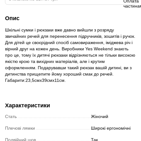
Опис
Шкільні сумки і рюкзаки вже давно вийшли з розряду
звичайних речей для перенесення підручників, зошитів і ручок.
Для дітей це своєрідний спосіб самовираження, іміджева річ і
вірний друг на кожен день. Виробники Yes Weekend знають
про це, тому їх дитячі рюкзаки відрізняються не тільки високою
якістю крою та вихідних матеріалів, але і крутим
оформленням. Подарувавши такий рюкзак вашій дитині, ви з
дитинства прищепите йому хороший смак до речей.
Габарити:23,5смх39смх11см.
Характеристики
Стать
Жіночий
Плечові лямки
Широкі ергономічні
Подвійний шов
Так