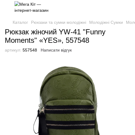
Каталог
Рюкзаки та сумки молодіжні
Молодіжні Сумки
Мол
Рюкзак жіночий YW-41 "Funny
Moments" «YES», 557548
артикул:
557548
Написати відгук