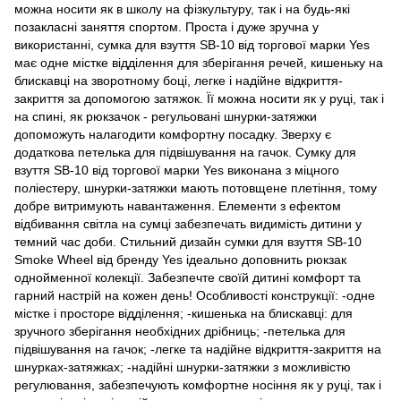
можна носити як в школу на фізкультуру, так і на будь-які
позакласні заняття спортом. Проста і дуже зручна у
використанні, сумка для взуття SB-10 від торгової марки Yes
має одне містке відділення для зберігання речей, кишеньку на
блискавці на зворотному боці, легке і надійне відкриття-
закриття за допомогою затяжок. Її можна носити як у руці, так і
на спині, як рюкзачок - регульовані шнурки-затяжки
допоможуть налагодити комфортну посадку. Зверху є
додаткова петелька для підвішування на гачок. Сумку для
взуття SB-10 від торгової марки Yes виконана з міцного
поліестеру, шнурки-затяжки мають потовщене плетіння, тому
добре витримують навантаження. Елементи з ефектом
відбивання світла на сумці забезпечать видимість дитини у
темний час доби. Стильний дизайн сумки для взуття SB-10
Smoke Wheel від бренду Yes ідеально доповнить рюкзак
однойменної колекції. Забезпечте своїй дитині комфорт та
гарний настрій на кожен день! Особливості конструкції: -одне
містке і просторе відділення; -кишенька на блискавці: для
зручного зберігання необхідних дрібниць; -петелька для
підвішування на гачок; -легке та надійне відкриття-закриття на
шнурках-затяжках; -надійні шнурки-затяжки з можливістю
регулювання, забезпечують комфортне носіння як у руці, так і