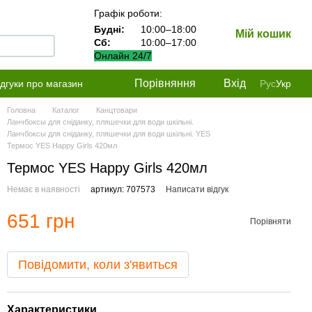
Графік роботи:
Будні:
10:00–18:00
Мій кошик
Сб:
10:00–17:00
Онлайн 24/7
Порівняння
Вхід
ідгуки про магазин
Рус
Укр
Головна
Каталог
Канцтовари
Ланчбоксы для сніданку, пляшечки для води шкільні.
Ланчбоксы для сніданку, пляшечки для води шкільні. YES
Термос YES Happy Girls 420мл
Термос YES Happy Girls 420мл
Немає в наявності
артикул: 707573
Написати відгук
651 грн
Порівняти
Повідомити, коли з'явиться
Характеристики